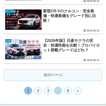
2026.06.22
新型CR-Vのクルコン・安全装
ホンダ
備・快適装備をグレード別に比
較！
2026.06.20
【2026年版】日産サクラの安
日産
全・快適性能を比較！プロパイロ
ット搭載グレードはどれ？
2026.06.14
次のページ
1
2
3
…
8