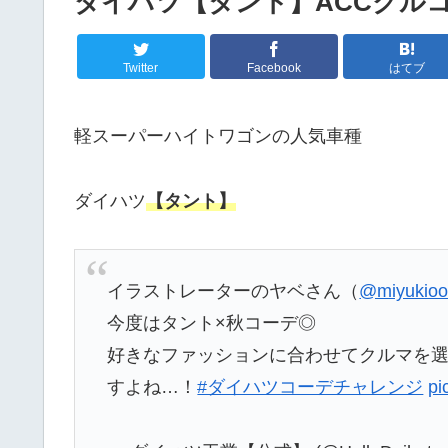
ダイハツ【タント】ACCクル
Twitter
Facebook
はてブ
軽スーパーハイトワゴンの人気車種
ダイハツ
【タント】
イラストレーターのヤベさん（
@miyukioo
今度はタント×秋コーデ◎
好きなファッションに合わせてクルマを
すよね…！
#ダイハツコーデチャレンジ
pi