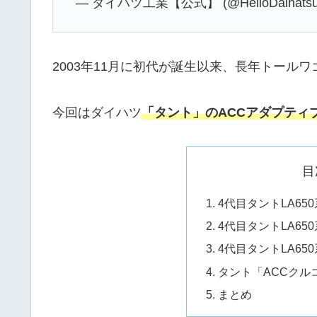
— ダイハツ工業【公式】 (@HelloDaihats
2003年11月に初代が誕生以来、長年トール
今回はダイハツ
「タント」のACCアダプティ
目
4代目タントLA65
4代目タントLA6
4代目タントLA65
タント「ACCクル
まとめ