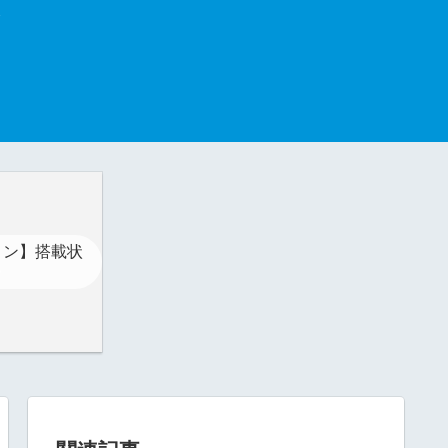
コン】搭載状
」