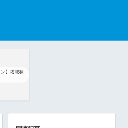
コン】搭載状
」