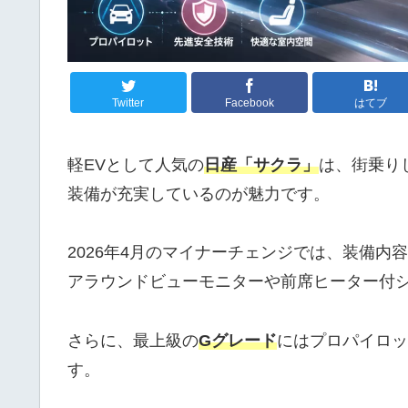
Twitter
Facebook
はてブ
軽EVとして人気の
日産「サクラ」
は、街乗り
装備が充実しているのが魅力です。
2026年4月のマイナーチェンジでは、装備内
アラウンドビューモニターや前席ヒーター付
さらに、最上級の
Gグレード
にはプロパイロット
す。